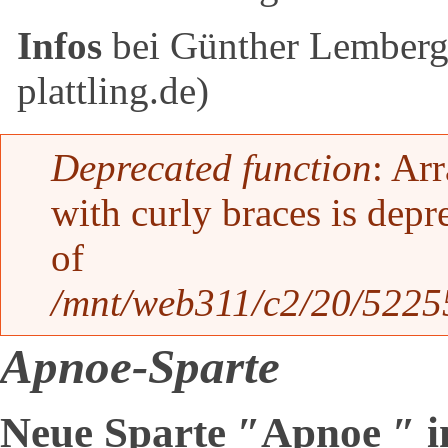
Infos
bei Günther Lemberge
plattling.de)
Fehlermeldung
Deprecated function
: Ar
with curly braces is depr
of
/mnt/web311/c2/20/52255
Apnoe-Sparte
Neue Sparte ″Apnoe ″ i