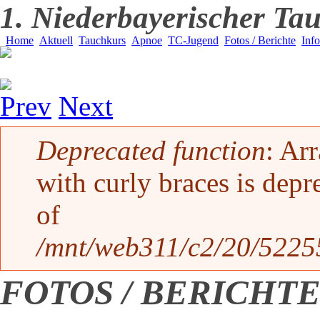
1. Niederbayerischer Tau
Home
Aktuell
Tauchkurs
Apnoe
TC-Jugend
Fotos / Berichte
Inf
Prev
Next
Fehlermeldung
Deprecated function
: Ar
with curly braces is depr
of
/mnt/web311/c2/20/52255
FOTOS / BERICHT