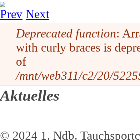
Prev
Next
Fehlermeldung
Deprecated function
: Ar
with curly braces is depr
of
/mnt/web311/c2/20/52255
Aktuelles
© 2024 1. Ndb. Tauchsportc