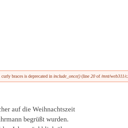
h curly braces is deprecated in
include_once()
(line
20
of
/mnt/web311/c2
her auf die Weihnachtszeit
Führmann begrüßt wurden.