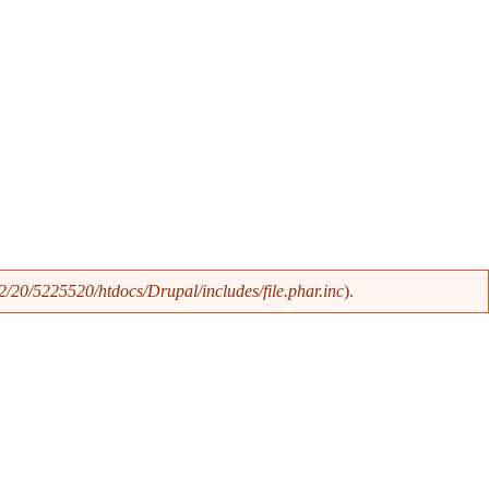
/20/5225520/htdocs/Drupal/includes/file.phar.inc
).