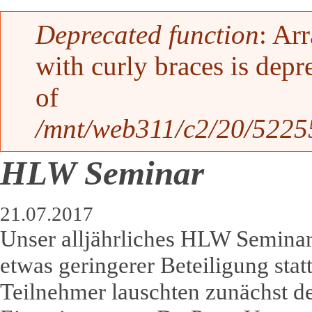
Fehlermeldung
Deprecated function
: Ar
with curly braces is depr
of
/mnt/web311/c2/20/52255
HLW Seminar
21.07.2017
Unser alljährliches HLW Seminar
etwas geringerer Beteiligung statt
Teilnehmer lauschten zunächst de