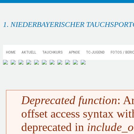
1. NIEDERBAYERISCHER TAUCHSPORTC
HOME
AKTUELL
TAUCHKURS
APNOE
TC-JUGEND
FOTOS / BERI
Deprecated function
: A
FEHLERMELDUNG
offset access syntax wit
deprecated in
include_o