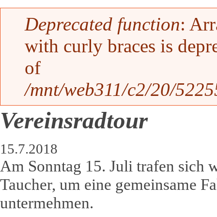
Fehlermeldung
Deprecated function
: Ar
with curly braces is depr
of
/mnt/web311/c2/20/52255
Vereinsradtour
15.7.2018
Am Sonntag 15. Juli trafen sich 
Taucher, um eine gemeinsame Fa
untermehmen.