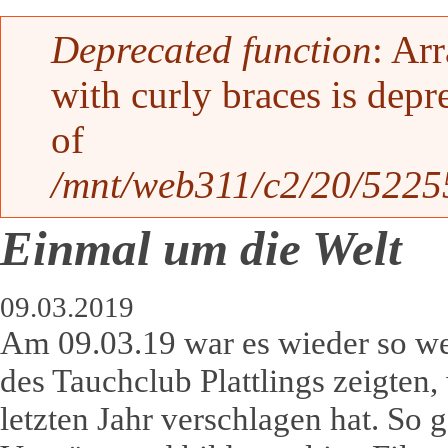
Fehlermeldung
Deprecated function
: Ar
with curly braces is depr
of
/mnt/web311/c2/20/52255
Einmal um die Welt
09.03.2019
Am 09.03.19 war es wieder so wei
des Tauchclub Plattlings zeigten,
letzten Jahr verschlagen hat. So