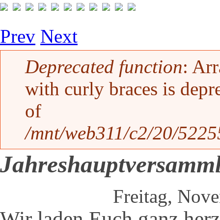
Prev
Next
Fehlermeldung
Deprecated function
: Ar
with curly braces is depr
of
/mnt/web311/c2/20/52255
Jahreshauptversamm
Freitag, Nov
Wir laden Euch ganz herz