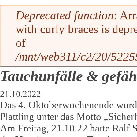
Fehlermeldung
Deprecated function
: Ar
with curly braces is depr
of
/mnt/web311/c2/20/52255
Tauchunfälle & gefäh
21.10.2022
Das 4. Oktoberwochenende wurd
Plattling unter das Motto „Sicherh
Am Freitag, 21.10.22 hatte Ralf Sa