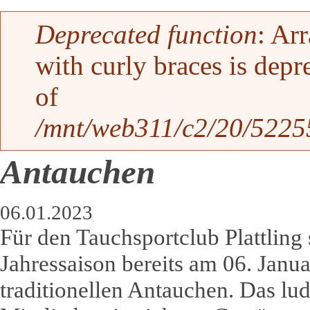
Fehlermeldung
Deprecated function
: Ar
with curly braces is depr
of
/mnt/web311/c2/20/52255
Antauchen
06.01.2023
Für den Tauchsportclub Plattling s
Jahressaison bereits am 06. Janu
traditionellen Antauchen. Das lud