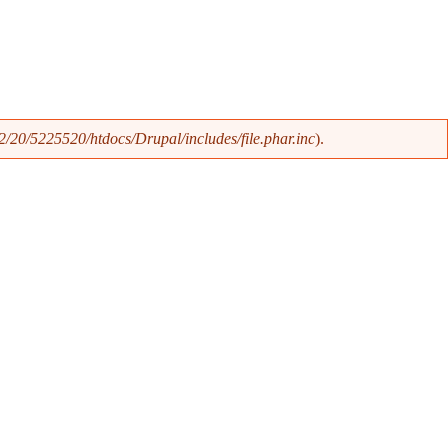
/20/5225520/htdocs/Drupal/includes/file.phar.inc
).