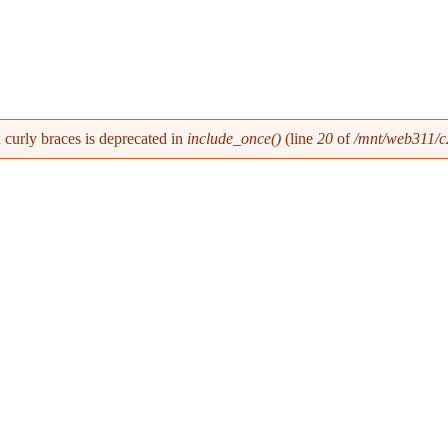
h curly braces is deprecated in
include_once()
(line
20
of
/mnt/web311/c2
.