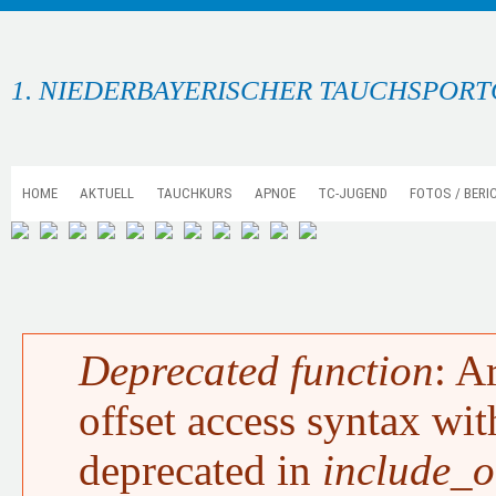
1. NIEDERBAYERISCHER TAUCHSPORTC
HOME
AKTUELL
TAUCHKURS
APNOE
TC-JUGEND
FOTOS / BERI
Deprecated function
: A
FEHLERMELDUNG
offset access syntax wit
deprecated in
include_o