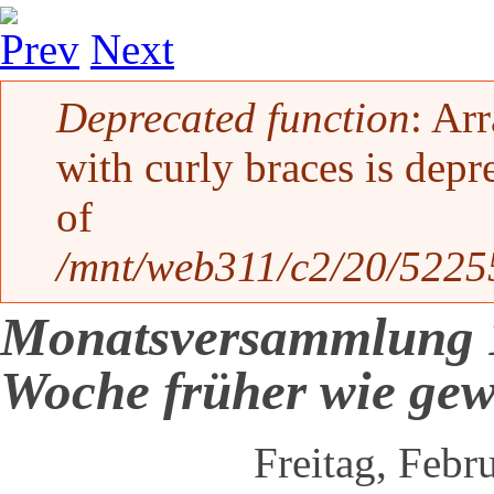
Prev
Next
Fehlermeldung
Deprecated function
: Ar
with curly braces is depr
of
/mnt/web311/c2/20/52255
Monatsversammlung 
Woche früher wie ge
Freitag, Febr